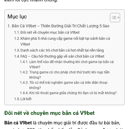
Mục lục
Bắn Cá V9bet – Thiên Đường Giải Trí Chất Lượng 5 Sao
Đôi nét về chuyên mục bắn cá V9bet
Khám phá 5 nhà cung cấp game nổi bật tại sảnh bắn cá
V9bet
Danh sách các trò chơi bắn cá hot nhất tại nền tảng
FAQ – Câu hỏi thường gặp về sân chơi bắn cá V9bet
Làm thế nào để nhận thưởng khi chơi game tại bắn cá
V9bet?
Trang game có cho phép chơi thử trước khi nạp tiền
không?
Tôi có thể trải nghiệm game săn cá trên điện thoại
không?
Khi tôi thoát game giữa chừng thì đạn có bị mất không?
Lời kết
Đôi nét về chuyên mục bắn cá V9bet
Bắn cá V9bet
là chuyên mục giải trí được đầu tư bài bản,