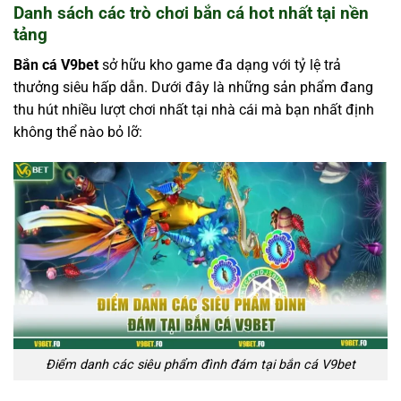
Danh sách các trò chơi bắn cá hot nhất tại nền
tảng
Bắn cá V9bet
sở hữu kho game đa dạng với tỷ lệ trả
thưởng siêu hấp dẫn. Dưới đây là những sản phẩm đang
thu hút nhiều lượt chơi nhất tại nhà cái mà bạn nhất định
không thể nào bỏ lỡ:
Điểm danh các siêu phẩm đình đám tại bắn cá V9bet