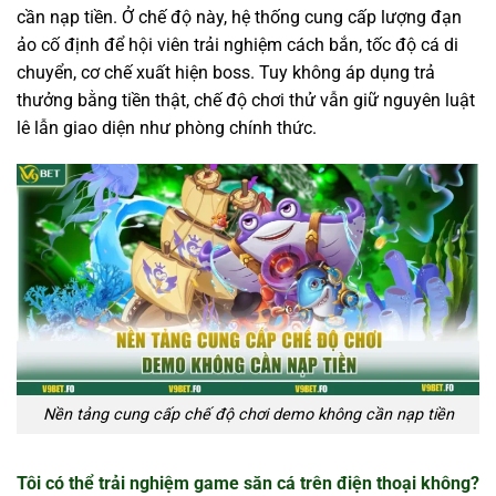
cần nạp tiền. Ở chế độ này, hệ thống cung cấp lượng đạn
ảo cố định để hội viên trải nghiệm cách bắn, tốc độ cá di
chuyển, cơ chế xuất hiện boss. Tuy không áp dụng trả
thưởng bằng tiền thật, chế độ chơi thử vẫn giữ nguyên luật
lê lẫn giao diện như phòng chính thức.
Nền tảng cung cấp chế độ chơi demo không cần nạp tiền
Tôi có thể trải nghiệm game săn cá trên điện thoại không?