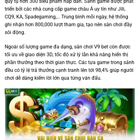
quy tụ hơn 300 siêu phẩm hấp dẫn. Sảnh game được phát
triển bởi các nhà cung cấp game châu Á uy tín như Jili,
CQ9, KA, Spadegaming,… Trung bình mỗi ngày, hệ thống
ghi nhận hơn 800,000 lượt tham gia, tạo nên sân chơi đầy
sôi động.
Ngoài số lượng game đa dạng, sân chơi V9 bet còn được
tối ưu về giao diện 3D, tốc độ xử lý lẫn khả năng hiển thị
phần thưởng theo thời gian thực. Các tựa game trong sảnh
đều có tỷ lệ trả thưởng cạnh tranh lên tới 98,4% giúp người
chơi dễ dàng kiếm lời lớn qua từng ván đấu.