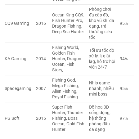
Phòng chơi
Ocean King CQ9,
đa cấp độ,
Fish Hunter Pro,
kho vũ khí đa
CQ9 Gaming
2016
95%
Dragon Fishing,
dạng, trả
Deep Sea Hunter
thưởng siêu
tốc
Fishing World,
Tối ưu tốc độ
Golden Fish
xử lý, ít giật
KA Gaming
2014
Hunter, Dragon
94%
lag, hỗ trợ hội
Ocean, Fish
viên 24/7
Story,
Fishing God,
Nhịp game
Mega Fishing,
Spadegaming
2007
nhanh, nhiều
95%
Alien Fishing,
mini boss
Royal Fishing
Super Fish
Đồ họa 3D
Hunter, Thunder
sống động,
PG Soft
2015
Fishing, Boss
hệ thống
97%
Ocean, Gold Fish
phòng đấu
Hunter
đa dạng