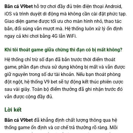
Bắn cá V9bet
hỗ trợ chơi đầy đủ trên điện thoại Android,
iOS và trình duyệt di động mà không cần cài đặt phức tạp.
Giao diện game được tối ưu cho màn hình nhỏ, thao tác
bắn, đổi súng vẫn mượt mà. Hệ thống luôn xử lý ổn định
ngay cả khi chơi bằng 4G lẫn WiFi.
Khi tôi thoát game giữa chừng thì đạn có bị mất không?
Hệ thống chỉ trừ số đạn đã bắn trước thời điểm thoát
game, phần đạn chưa sử dụng không bị mất và vẫn được
giữ nguyên trong số dư tài khoản. Nếu bạn thoát phòng
đột ngột, hệ thống V9 bet sẽ tự động kết thúc phiên cược
sau vài giây. Toàn bộ điểm thưởng đã ghi nhận trước đó
vẫn được cộng đầy đủ.
Lời kết
Bắn cá V9bet
đã khẳng định chất lượng thông qua hệ
thống game ổn định và cơ chế trả thưởng rõ ràng. Mỗi