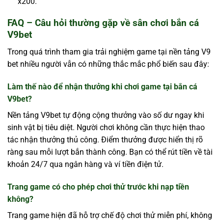
x200.
FAQ – Câu hỏi thường gặp về sân chơi bắn cá
V9bet
Trong quá trình tham gia trải nghiệm game tại nền tảng V9
bet nhiều người vẫn có những thắc mắc phổ biến sau đây:
Làm thế nào để nhận thưởng khi chơi game tại bắn cá
V9bet?
Nền tảng V9bet tự động cộng thưởng vào số dư ngay khi
sinh vật bị tiêu diệt. Người chơi không cần thực hiện thao
tác nhận thưởng thủ công. Điểm thưởng được hiển thị rõ
ràng sau mỗi lượt bắn thành công. Bạn có thể rút tiền về tài
khoản 24/7 qua ngân hàng và ví tiền điện tử.
Trang game có cho phép chơi thử trước khi nạp tiền
không?
Trang game hiện đã hỗ trợ chế độ chơi thử miễn phí, không