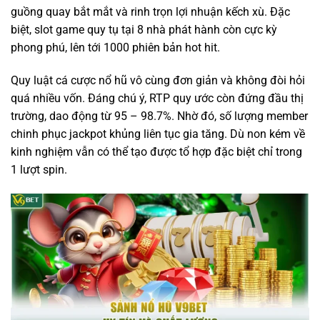
guồng quay bắt mắt và rinh trọn lợi nhuận kếch xù. Đặc
biệt, slot game quy tụ tại 8 nhà phát hành còn cực kỳ
phong phú, lên tới 1000 phiên bản hot hit.
Quy luật cá cược nổ hũ vô cùng đơn giản và không đòi hỏi
quá nhiều vốn. Đáng chú ý, RTP quy ước còn đứng đầu thị
trường, dao động từ 95 – 98.7%. Nhờ đó, số lượng member
chinh phục jackpot khủng liên tục gia tăng. Dù non kém về
kinh nghiệm vẫn có thể tạo được tổ hợp đặc biệt chỉ trong
1 lượt spin.