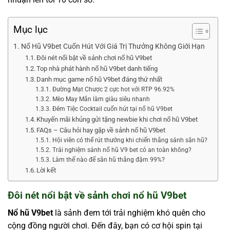
Mục lục
Nổ Hũ V9bet Cuốn Hút Với Giá Trị Thưởng Không Giới Hạn
Đôi nét nổi bật về sảnh chơi nổ hũ V9bet
Top nhà phát hành nổ hũ V9bet danh tiếng
Danh mục game nổ hũ V9bet đáng thứ nhất
Đường Mạt Chược 2 cực hot với RTP 96.92%
Mèo May Mắn làm giàu siêu nhanh
Đêm Tiệc Cocktail cuốn hút tại nổ hũ V9bet
Khuyến mãi khủng gửi tặng newbie khi chơi nổ hũ V9bet
FAQs – Câu hỏi hay gặp về sảnh nổ hũ V9bet
Hội viên có thể rút thưởng khi chiến thắng sảnh săn hũ?
Trải nghiệm sảnh nổ hũ V9 bet có an toàn không?
Làm thế nào để săn hũ thắng đậm 99%?
Lời kết
Đôi nét nổi bật về sảnh chơi nổ hũ V9bet
Nổ hũ V9bet
là sảnh đem tới trải nghiệm khó quên cho
cộng đồng người chơi. Đến đây, bạn có cơ hội spin tại