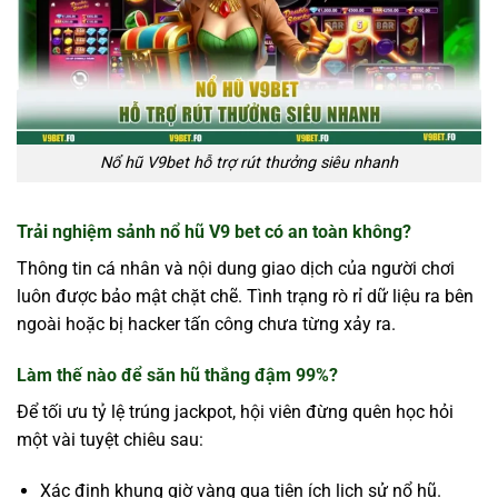
Nổ hũ V9bet hỗ trợ rút thưởng siêu nhanh
Trải nghiệm sảnh nổ hũ V9 bet có an toàn không?
Thông tin cá nhân và nội dung giao dịch của người chơi
luôn được bảo mật chặt chẽ. Tình trạng rò rỉ dữ liệu ra bên
ngoài hoặc bị hacker tấn công chưa từng xảy ra.
Làm thế nào để săn hũ thắng đậm 99%?
Để tối ưu tỷ lệ trúng jackpot, hội viên đừng quên học hỏi
một vài tuyệt chiêu sau:
Xác định khung giờ vàng qua tiện ích lịch sử nổ hũ.