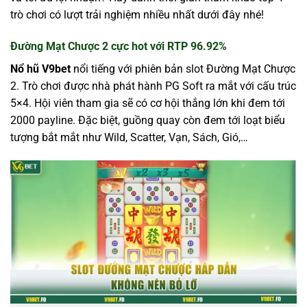
trò chơi có lượt trải nghiệm nhiều nhất dưới đây nhé!
Đường Mạt Chược 2 cực hot với RTP 96.92%
Nổ hũ V9bet
nổi tiếng với phiên bản slot Đường Mạt Chược
2. Trò chơi được nhà phát hành PG Soft ra mắt với cấu trúc
5×4. Hội viên tham gia sẽ có cơ hội thắng lớn khi đem tới
2000 payline. Đặc biệt, guồng quay còn đem tới loạt biểu
tượng bắt mắt như Wild, Scatter, Vạn, Sách, Gió,…