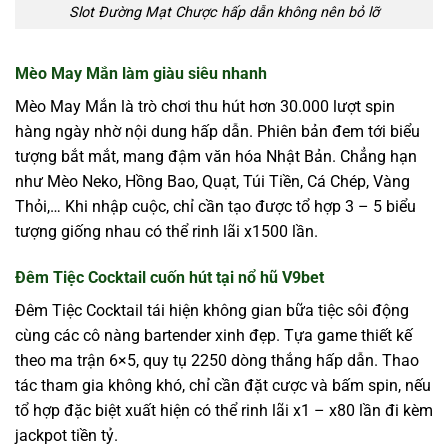
Slot Đường Mạt Chược hấp dẫn không nên bỏ lỡ
Mèo May Mắn làm giàu siêu nhanh
Mèo May Mắn là trò chơi thu hút hơn 30.000 lượt spin
hàng ngày nhờ nội dung hấp dẫn. Phiên bản đem tới biểu
tượng bắt mắt, mang đậm văn hóa Nhật Bản. Chẳng hạn
như Mèo Neko, Hồng Bao, Quạt, Túi Tiền, Cá Chép, Vàng
Thỏi,… Khi nhập cuộc, chỉ cần tạo được tổ hợp 3 – 5 biểu
tượng giống nhau có thể rinh lãi x1500 lần.
Đêm Tiệc Cocktail cuốn hút tại nổ hũ V9bet
Đêm Tiệc Cocktail tái hiện không gian bữa tiệc sôi động
cùng các cô nàng bartender xinh đẹp. Tựa game thiết kế
theo ma trận 6×5, quy tụ 2250 dòng thắng hấp dẫn. Thao
tác tham gia không khó, chỉ cần đặt cược và bấm spin, nếu
tổ hợp đặc biệt xuất hiện có thể rinh lãi x1 – x80 lần đi kèm
jackpot tiền tỷ.