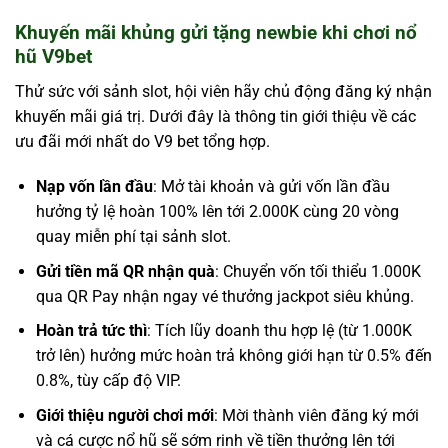
Khuyến mãi khủng gửi tặng newbie khi chơi nổ
hũ V9bet
Thử sức với sảnh slot, hội viên hãy chủ động đăng ký nhận
khuyến mãi giá trị. Dưới đây là thông tin giới thiệu về các
ưu đãi mới nhất do V9 bet tổng hợp.
Nạp vốn lần đầu
: Mở tài khoản và gửi vốn lần đầu
hưởng tỷ lệ hoàn 100% lên tới 2.000K cùng 20 vòng
quay miễn phí tại sảnh slot.
Gửi tiền mã QR nhận quà
: Chuyển vốn tối thiểu 1.000K
qua QR Pay nhận ngay vé thưởng jackpot siêu khủng.
Hoàn trả tức thì
: Tích lũy doanh thu hợp lệ (từ 1.000K
trở lên) hưởng mức hoàn trả không giới hạn từ 0.5% đến
0.8%, tùy cấp độ VIP.
Giới thiệu người chơi mới
: Mời thành viên đăng ký mới
và cá cược nổ hũ sẽ sớm rinh về tiền thưởng lên tới