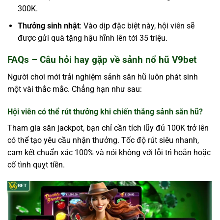
300K.
Thưởng sinh nhật
: Vào dịp đặc biệt này, hội viên sẽ
được gửi quà tặng hậu hĩnh lên tới 35 triệu.
FAQs – Câu hỏi hay gặp về sảnh nổ hũ V9bet
Người chơi mới trải nghiệm sảnh săn hũ luôn phát sinh
một vài thắc mắc. Chẳng hạn như sau:
Hội viên có thể rút thưởng khi chiến thắng sảnh săn hũ?
Tham gia săn jackpot, bạn chỉ cần tích lũy đủ 100K trở lên
có thể tạo yêu cầu nhận thưởng. Tốc độ rút siêu nhanh,
cam kết chuẩn xác 100% và nói không với lỗi trì hoãn hoặc
cố tình quỵt tiền.