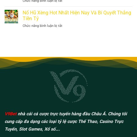
ở
Chức năng bình luận bị tắt
Là
5
Giấc
Điềm
Giấc
Mơ
Nổ Hũ Xèng Hot Nhất Hiện Nay Và Bí Quyết Thắng
Gì?
Mộng
Thấy
Giải
Tiền Tỷ
Thường
Mèo
Mộng
Gặp
ở
Chức năng bình luận bị tắt
–
Cùng
Nổ
Giải
Con
Hũ
Mã
Số
Xèng
Điềm
May
Hot
Báo
Mắn
Nhất
May
Hiện
Mắn
Nay
Hay
Và
Rủi
Bí
Ro?
Quyết
Thắng
Tiền
Tỷ
V9Bet
nhà cái cá cược trực tuyến hàng đầu Châu Á. Chúng tôi
cung cấp đa dạng các loại tỷ lệ cược Thể Thao, Casino Trực
Tuyến, Slot Games, Xổ số….