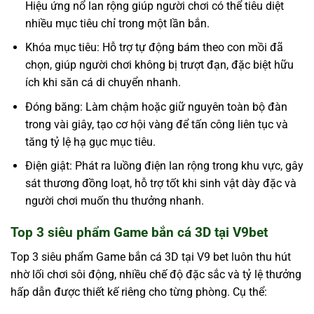
Hiệu ứng nổ lan rộng giúp người chơi có thể tiêu diệt
nhiều mục tiêu chỉ trong một lần bắn.
Khóa mục tiêu: Hỗ trợ tự động bám theo con mồi đã
chọn, giúp người chơi không bị trượt đạn, đặc biệt hữu
ích khi săn cá di chuyển nhanh.
Đóng băng: Làm chậm hoặc giữ nguyên toàn bộ đàn
trong vài giây, tạo cơ hội vàng để tấn công liên tục và
tăng tỷ lệ hạ gục mục tiêu.
Điện giật: Phát ra luồng điện lan rộng trong khu vực, gây
sát thương đồng loạt, hỗ trợ tốt khi sinh vật dày đặc và
người chơi muốn thu thưởng nhanh.
Top 3 siêu phẩm Game bắn cá 3D tại V9bet
Top 3 siêu phẩm Game bắn cá 3D tại V9 bet luôn thu hút
nhờ lối chơi sôi động, nhiều chế độ đặc sắc và tỷ lệ thưởng
hấp dẫn được thiết kế riêng cho từng phòng. Cụ thể: