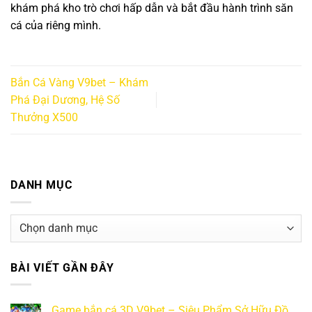
khám phá kho trò chơi hấp dẫn và bắt đầu hành trình săn
cá của riêng mình.
Bắn Cá Vàng V9bet – Khám
Phá Đại Dương, Hệ Số
Thưởng X500
DANH MỤC
Danh
mục
BÀI VIẾT GẦN ĐÂY
Game bắn cá 3D V9bet – Siêu Phẩm Sở Hữu Đồ