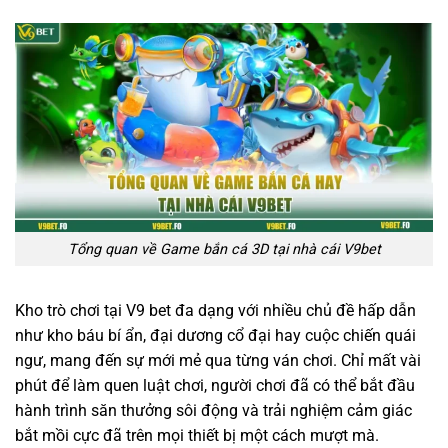
Tổng quan về Game bắn cá 3D tại nhà cái V9bet
Kho trò chơi tại V9 bet đa dạng với nhiều chủ đề hấp dẫn
như kho báu bí ẩn, đại dương cổ đại hay cuộc chiến quái
ngư, mang đến sự mới mẻ qua từng ván chơi. Chỉ mất vài
phút để làm quen luật chơi, người chơi đã có thể bắt đầu
hành trình săn thưởng sôi động và trải nghiệm cảm giác
bắt mồi cực đã trên mọi thiết bị một cách mượt mà.