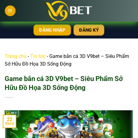
Bỏ
qua
nội
dung
ĐĂNG NHẬP
ĐĂNG KÝ
Trang chủ
-
Tin tức
-
Game bắn cá 3D V9bet – Siêu Phẩm
Sở Hữu Đồ Họa 3D Sống Động
Game bắn cá 3D V9bet – Siêu Phẩm Sở
Hữu Đồ Họa 3D Sống Động
22
Th12