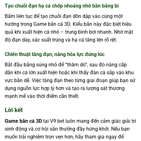
Tạo chuỗi đạn hạ cá chớp nhoáng nhờ bắn băng bi
Bấm liên tục để tạo chuỗi đạn dồn dập vào cùng một
hướng trong Game bắn cá 3D. Kiểu bắn này đặc biệt hiệu
quả khi xuất hiện cá nhỏ – trung bình bơi nhanh. Nhờ mật
độ đạn dày, xác suất trúng và hạ cá tăng lên rõ rệt.
Chiến thuật tăng đạn,
nâng hỏa lực đúng lúc
Bắt đầu bằng súng nhỏ để “thăm dò”, sau đó nâng cấp
dần khi cá lớn xuất hiện hoặc khi thấy đàn cá sắp vào khu
vực bắn dễ. Việc tăng đạn theo từng giai đoạn giúp bạn sử
dụng nguồn lực hợp lý hơn và tạo ra lượng sát thương
mạnh mẽ vào thời điểm cần thiết.
Lời kết
Game bắn cá 3D
tại V9 bet luôn mang đến cảm giác giải trí
sinh động và cơ hội săn thưởng đầy hứng khởi. Nếu bạn
muốn trải nghiệm trọn vẹn hơn, hãy tham gia ngay để