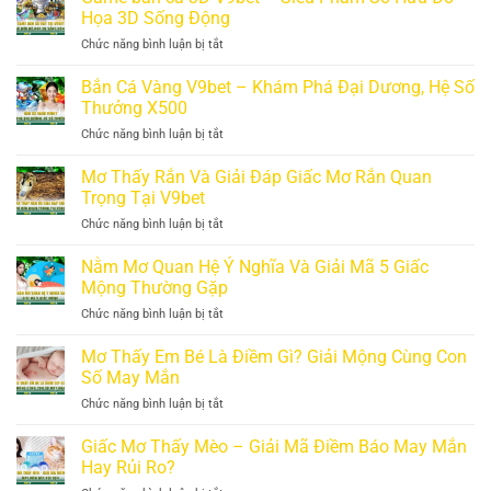
Họa 3D Sống Động
ở
Chức năng bình luận bị tắt
Game
bắn
Bắn Cá Vàng V9bet – Khám Phá Đại Dương, Hệ Số
cá
Thưởng X500
3D
ở
Chức năng bình luận bị tắt
V9bet
Bắn
–
Cá
Mơ Thấy Rắn Và Giải Đáp Giấc Mơ Rắn Quan
Siêu
Vàng
Phẩm
Trọng Tại V9bet
V9bet
Sở
ở
Chức năng bình luận bị tắt
–
Hữu
Mơ
Khám
Đồ
Thấy
Nằm Mơ Quan Hệ Ý Nghĩa Và Giải Mã 5 Giấc
Phá
Họa
Rắn
Đại
Mộng Thường Gặp
3D
Và
Dương,
Sống
ở
Chức năng bình luận bị tắt
Giải
Hệ
Động
Nằm
Đáp
Số
Mơ
Mơ Thấy Em Bé Là Điềm Gì? Giải Mộng Cùng Con
Giấc
Thưởng
Quan
Mơ
Số May Mắn
X500
Hệ
Rắn
ở
Chức năng bình luận bị tắt
Ý
Quan
Mơ
Nghĩa
Trọng
Thấy
Giấc Mơ Thấy Mèo – Giải Mã Điềm Báo May Mắn
Và
Tại
Em
Giải
Hay Rủi Ro?
V9bet
Bé
Mã