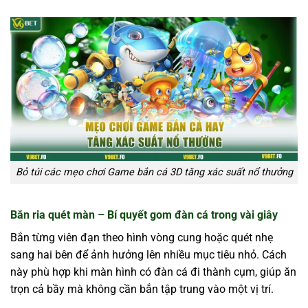
Bỏ túi các mẹo chơi Game bắn cá 3D tăng xác suất nổ thưởng
Bắn ria quét màn – Bí quyết gom đàn cá trong vài giây
Bắn từng viên đạn theo hình vòng cung hoặc quét nhẹ
sang hai bên để ảnh hưởng lên nhiều mục tiêu nhỏ. Cách
này phù hợp khi màn hình có đàn cá đi thành cụm, giúp ăn
trọn cả bầy mà không cần bắn tập trung vào một vị trí.