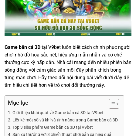
Game bắn cá 3D
tại V9bet luôn biết cách chinh phục người
chơi nhờ đồ họa sắc nét, hiệu ứng mãn nhãn và cơ chế
thưởng cực kỳ hấp dẫn. Nhà cái mang đến nhiều phiên bản
sống động với cảm giác săn mồi đầy phấn khích trong
từng màn chơi. Hãy theo dõi nội dung bài viết dưới đây để
tìm hiểu chi tiết hơn về trò chơi đổi thưởng này.
Mục lục
Giới thiệu khái quát về Game bắn cá 3D tại V9bet
Liệt kê một số vũ khí và tính năng trong Game bắn cá 3D
Top 3 siêu phẩm Game bắn cá 3D tại V9bet
Săn xu thưởng với 3 chiến thuật chơi bắn cá hiệu quả