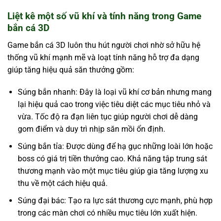
Liệt kê một số vũ khí và tính năng trong Game
bắn cá 3D
Game bắn cá 3D luôn thu hút người chơi nhờ sở hữu hệ
thống vũ khí mạnh mẽ và loạt tính năng hỗ trợ đa dạng
giúp tăng hiệu quả săn thưởng gồm:
Súng bắn nhanh: Đây là loại vũ khí cơ bản nhưng mang
lại hiệu quả cao trong việc tiêu diệt các mục tiêu nhỏ và
vừa. Tốc độ ra đạn liên tục giúp người chơi dễ dàng
gom điểm và duy trì nhịp săn mồi ổn định.
Súng bắn tỉa: Được dùng để hạ gục những loài lớn hoặc
boss có giá trị tiền thưởng cao. Khả năng tập trung sát
thương mạnh vào một mục tiêu giúp gia tăng lượng xu
thu về một cách hiệu quả.
Súng đại bác: Tạo ra lực sát thương cực mạnh, phù hợp
trong các màn chơi có nhiều mục tiêu lớn xuất hiện.