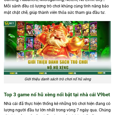
Mỗi sảnh đều có lượng trò chơi khủng cùng tính năng bảo
mật chặt chẽ, giúp thành viên thỏa sức tham gia đầu tư.
Giới thiệu danh sách trò chơi nổ hũ xèng
Top 3 game nổ hũ xèng nổi bật tại nhà cái V9bet
Nhà cái đã thực hiện thống kê những trò chơi hiện đang có
lượng người đầu tư lớn nhất trong vòng 7 ngày qua. Chúng