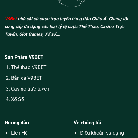
V9Bet
nhà cái cá cược trực tuyến hàng đầu Châu Á. Chúng tôi
cung cấp đa dạng các loại tỷ lệ cược Thể Thao, Casino Trực
Tuyến, Slot Games, Xổ số….
Sản Phẩm V9BET
Thể thao V9BET
Bắn cá V9BET
Casino trực tuyến
Xổ Số
Hướng dẫn
Về chúng tôi
Liên Hệ
Điều khoản sử dụng