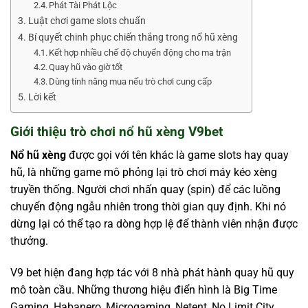
Phát Tài Phát Lộc
Luật chơi game slots chuẩn
Bí quyết chinh phục chiến thắng trong nổ hũ xèng
Kết hợp nhiều chế độ chuyển động cho ma trận
Quay hũ vào giờ tốt
Dùng tính năng mua nếu trò chơi cung cấp
Lời kết
Giới thiệu trò chơi nổ hũ xèng V9bet
Nổ hũ xèng
được gọi với tên khác là game slots hay quay
hũ, là những game mô phỏng lại trò chơi máy kéo xèng
truyền thống. Người chơi nhấn quay (spin) để các luồng
chuyển động ngẫu nhiên trong thời gian quy định. Khi nó
dừng lại có thể tạo ra dòng hợp lệ để thành viên nhận được
thưởng.
V9 bet hiện đang hợp tác với 8 nhà phát hành quay hũ quy
mô toàn cầu. Những thương hiệu điển hình là Big Time
Gaming, Habanero, Microgaming, Netent, No Limit City…