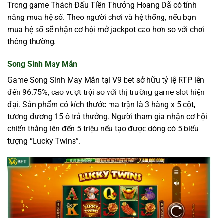
Trong game Thách Đấu Tiền Thưởng Hoang Dã có tính
năng mua hệ số. Theo người chơi và hệ thống, nếu bạn
mua hệ số sẽ nhận cơ hội mở jackpot cao hơn so với chơi
thông thường.
Song Sinh May Mắn
Game Song Sinh May Mắn tại V9 bet sở hữu tỷ lệ RTP lên
đến 96.75%, cao vượt trội so với thị trường game slot hiện
đại. Sản phẩm có kích thước ma trận là 3 hàng x 5 cột,
tương đương 15 ô trả thưởng. Người tham gia nhận cơ hội
chiến thắng lên đến 5 triệu nếu tạo được dòng có 5 biểu
tượng “Lucky Twins”.