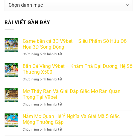
Danh
mục
BÀI VIẾT GẦN ĐÂY
Game bắn cá 3D V9bet – Siêu Phẩm Sở Hữu Đồ
Họa 3D Sống Động
ở
Chức năng bình luận bị tắt
Game
bắn
Bắn Cá Vàng V9bet – Khám Phá Đại Dương, Hệ Số
cá
Thưởng X500
3D
ở
Chức năng bình luận bị tắt
V9bet
Bắn
–
Cá
Mơ Thấy Rắn Và Giải Đáp Giấc Mơ Rắn Quan
Siêu
Vàng
Phẩm
Trọng Tại V9bet
V9bet
Sở
ở
Chức năng bình luận bị tắt
–
Hữu
Mơ
Khám
Đồ
Thấy
Nằm Mơ Quan Hệ Ý Nghĩa Và Giải Mã 5 Giấc
Phá
Họa
Rắn
Đại
Mộng Thường Gặp
3D
Và
Dương,
Sống
ở
Chức năng bình luận bị tắt
Giải
Hệ
Động
Nằm
Đáp
Số